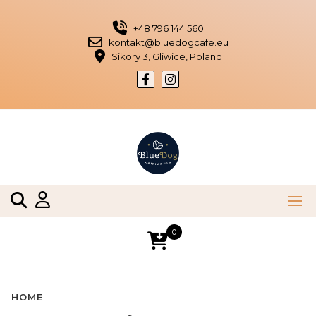
Skip
to
+48 796 144 560
content
kontakt@bluedogcafe.eu
Sikory 3, Gliwice, Poland
0
HOME