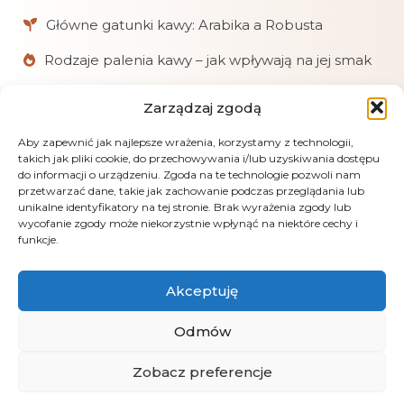
Główne gatunki kawy: Arabika a Robusta
Rodzaje palenia kawy – jak wpływają na jej smak
Zarządzaj zgodą
W skrócie
Aby zapewnić jak najlepsze wrażenia, korzystamy z technologii,
Chętnie pomagamy klientom w doborze kaw
takich jak pliki cookie, do przechowywania i/lub uzyskiwania dostępu
i akcesoriów.
do informacji o urządzeniu. Zgoda na te technologie pozwoli nam
przetwarzać dane, takie jak zachowanie podczas przeglądania lub
Realizujemy zamówienia online, mailowe
unikalne identyfikatory na tej stronie. Brak wyrażenia zgody lub
i telefoniczne.
wycofanie zgody może niekorzystnie wpłynąć na niektóre cechy i
funkcje.
Obsługujemy płatności: kartą, przelewem
(PayU), pobraniem i gotówką przy odbiorze.
Akceptuję
LensGaze – fotografia artystyczna Andrus Markus
Odmów
Zobacz preferencje