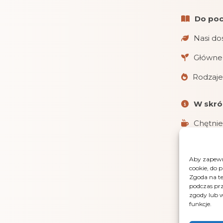
Do poc
Nasi do
Główne 
Rodzaje
W skró
Chętnie
Realizu
Aby zapewni
Obsługu
cookie, do 
i gotówką 
Zgoda na te
podczas prz
LensGaz
zgody lub w
funkcje.