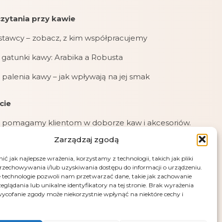
zytania przy kawie
stawcy – zobacz, z kim współpracujemy
gatunki kawy: Arabika a Robusta
 palenia kawy – jak wpływają na jej smak
cie
 pomagamy klientom w doborze kaw i akcesoriów.
Zarządzaj zgodą
jemy zamówienia online, mailowe i telefoniczne.
ć jak najlepsze wrażenia, korzystamy z technologii, takich jak pliki
jemy płatności: kartą, przelewem (PayU), pobraniem
przechowywania i/lub uzyskiwania dostępu do informacji o urządzeniu.
przy odbiorze.
 technologie pozwoli nam przetwarzać dane, takie jak zachowanie
eglądania lub unikalne identyfikatory na tej stronie. Brak wyrażenia
e – fotografia artystyczna Andrus Markus
ycofanie zgody może niekorzystnie wpłynąć na niektóre cechy i