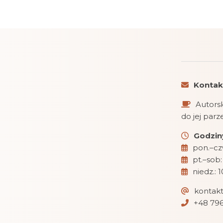
Kontak
Autorsk
do jej par
Godziny
pon.–czw
pt.–sob:
niedz.: 
kontak
+48 796