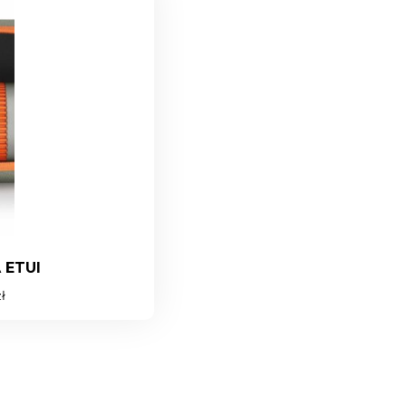
 ETUI
ł