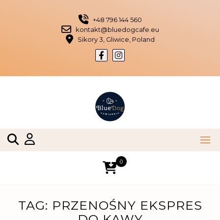
Skip
to
+48 796 144 560
content
kontakt@bluedogcafe.eu
Sikory 3, Gliwice, Poland
0
TAG:
PRZENOŚNY EKSPRES
DO KAWY