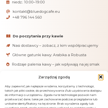
niedz.: 10:00–19:00
kontakt@bluedogcafe.eu
+48 796 144 560
Do poczytania przy kawie
Nasi dostawcy – zobacz, z kim współpracujemy
Główne gatunki kawy: Arabika a Robusta
Rodzaje palenia kawy – jak wpływają na jej smak
Zarządzaj zgodą
W skrócie
Aby zapewnić jak najlepsze wrażenia, korzystamy z technologii,
Chętnie pomagamy klientom w doborze kaw
takich jak pliki cookie, do przechowywania i/lub uzyskiwania dostępu
i akcesoriów.
do informacji o urządzeniu. Zgoda na te technologie pozwoli nam
przetwarzać dane, takie jak zachowanie podczas przeglądania lub
Realizujemy zamówienia online, mailowe
unikalne identyfikatory na tej stronie. Brak wyrażenia zgody lub
i telefoniczne.
wycofanie zgody może niekorzystnie wpłynąć na niektóre cechy i