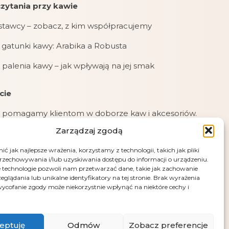
zytania przy kawie
stawcy – zobacz, z kim współpracujemy
gatunki kawy: Arabika a Robusta
 palenia kawy – jak wpływają na jej smak
cie
 pomagamy klientom w doborze kaw i akcesoriów.
Zarządzaj zgodą
jemy zamówienia online, mailowe i telefoniczne.
ć jak najlepsze wrażenia, korzystamy z technologii, takich jak pliki
jemy płatności: kartą, przelewem (PayU), pobraniem
przechowywania i/lub uzyskiwania dostępu do informacji o urządzeniu.
przy odbiorze.
 technologie pozwoli nam przetwarzać dane, takie jak zachowanie
eglądania lub unikalne identyfikatory na tej stronie. Brak wyrażenia
e – fotografia artystyczna Andrus Markus
ycofanie zgody może niekorzystnie wpłynąć na niektóre cechy i
eptuję
Odmów
Zobacz preferencje