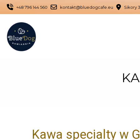
+48 796 144 560
kontakt@bluedogcafe.eu
Sikory 3
KA
Kawa specialty w G