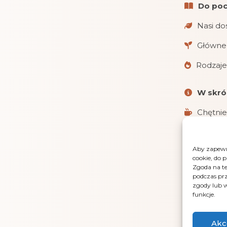
Do poc
Nasi do
Główne 
Rodzaje
W skró
Chętnie
Realizu
Aby zapewni
Obsługu
cookie, do 
i gotówką 
Zgoda na te
podczas prz
LensGaz
zgody lub w
funkcje.
Akc