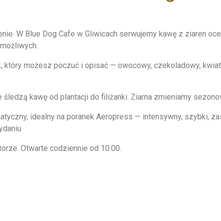
zenie. W Blue Dog Cafe w Gliwicach serwujemy kawę z ziaren oc
 możliwych.
ak, który możesz poczuć i opisać — owocowy, czekoladowy, kw
e śledzą kawę od plantacji do filiżanki. Ziarna zmieniamy sezo
matyczny, idealny na poranek Aeropress — intensywny, szybki, 
ydaniu
atorze. Otwarte codziennie od 10:00.