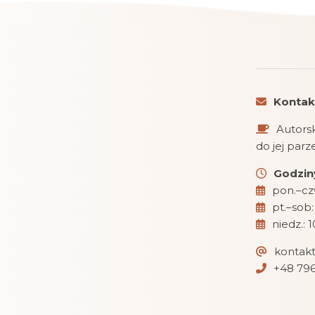
Kontak
Autorsk
do jej par
Godziny
pon.–czw
pt.–sob:
niedz.: 
kontak
+48 796