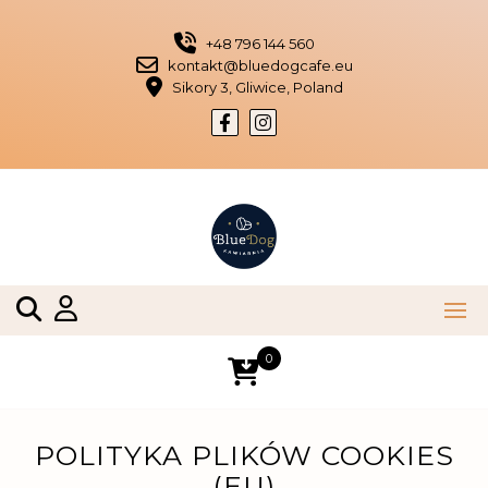
Skip
to
+48 796 144 560
content
kontakt@bluedogcafe.eu
Sikory 3, Gliwice, Poland
0
POLITYKA PLIKÓW COOKIES
(EU)