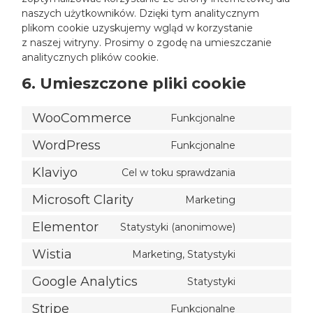
naszych użytkowników. Dzięki tym analitycznym
plikom cookie uzyskujemy wgląd w korzystanie
z naszej witryny. Prosimy o zgodę na umieszczanie
analitycznych plików cookie.
6. Umieszczone pliki cookie
WooCommerce
Funkcjonalne
C
o
WordPress
Funkcjonalne
n
C
s
o
e
Klaviyo
Cel w toku sprawdzania
n
C
n
s
o
t
e
Microsoft Clarity
Marketing
n
t
C
n
s
o
o
t
e
Elementor
Statystyki (anonimowe)
n
t
C
n
s
s
o
o
t
e
e
Wistia
Marketing, Statystyki
n
t
r
C
n
s
s
o
v
o
t
e
e
i
Google Analytics
Statystyki
n
t
r
C
n
s
c
s
o
v
o
t
e
e
e
i
Stripe
Funkcjonalne
n
t
r