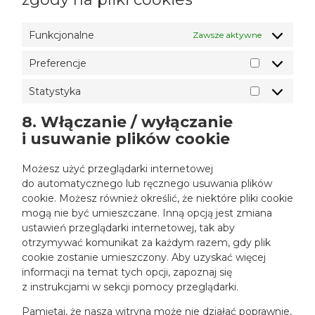
e
t
c
n
e
s
z
r
Funkcjonalne
Zawsze aktywne
-
j
s
Preferencje
P
r
e
Statystyka
S
f
t
e
a
8. Włączanie / wyłączanie
r
t
e
i usuwanie plików cookie
y
n
s
c
t
Możesz użyć przeglądarki internetowej
j
y
e
do automatycznego lub ręcznego usuwania plików
k
a
cookie. Możesz również określić, że niektóre pliki cookie
mogą nie być umieszczane. Inną opcją jest zmiana
ustawień przeglądarki internetowej, tak aby
otrzymywać komunikat za każdym razem, gdy plik
cookie zostanie umieszczony. Aby uzyskać więcej
informacji na temat tych opcji, zapoznaj się
z instrukcjami w sekcji pomocy przeglądarki.
Pamiętaj, że nasza witryna może nie działać poprawnie,