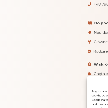
+48 796
Do poc
Nasi do
Główne 
Rodzaje
W skró
Chętnie
Realizu
Aby zapewni
Obsługu
cookie, do 
i gotówką 
Zgoda na te
podczas prz
LensGaz