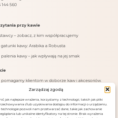
 144 560
zytania przy kawie
stawcy – zobacz, z kim współpracujemy
gatunki kawy: Arabika a Robusta
 palenia kawy – jak wpływają na jej smak
cie
 pomagamy klientom w doborze kaw i akcesoriów.
Zarządzaj zgodą
jemy zamówienia online, mailowe i telefoniczne.
ć jak najlepsze wrażenia, korzystamy z technologii, takich jak pliki
jemy płatności: kartą, przelewem (PayU), pobraniem
przechowywania i/lub uzyskiwania dostępu do informacji o urządzeniu.
przy odbiorze.
 technologie pozwoli nam przetwarzać dane, takie jak zachowanie
eglądania lub unikalne identyfikatory na tej stronie. Brak wyrażenia
e – fotografia artystyczna Andrus Markus