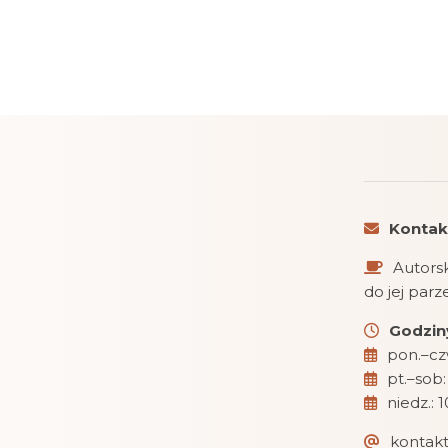
Kontak
Autorsk
do jej par
Godziny
pon.–czw
pt.–sob:
niedz.: 
kontak