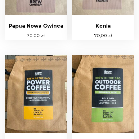
e
d
ł
u
Papua Nowa Gwinea
Kenia
g
70,00
zł
70,00
zł
n
a
j
n
o
w
s
z
y
c
h