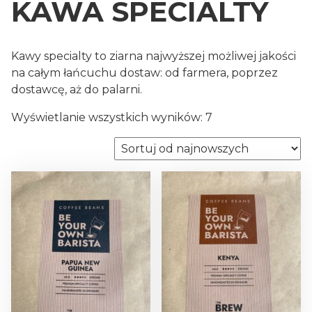
KAWA SPECIALTY
Kawy specialty to ziarna najwyższej możliwej jakości
na całym łańcuchu dostaw: od farmera, poprzez
dostawcę, aż do palarni.
P
Wyświetlanie wszystkich wyników: 7
o
s
o
r
t
o
w
a
n
e
w