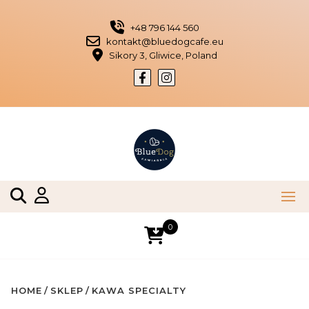
Skip
to
+48 796 144 560
content
kontakt@bluedogcafe.eu
Sikory 3, Gliwice, Poland
0
HOME
SKLEP
KAWA SPECIALTY