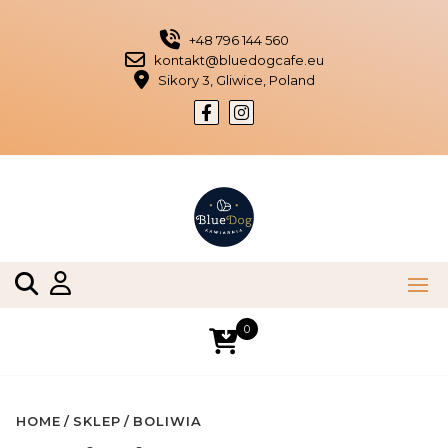
Skip
to
+48 796 144 560
content
kontakt@bluedogcafe.eu
Sikory 3, Gliwice, Poland
0
HOME
SKLEP
BOLIWIA