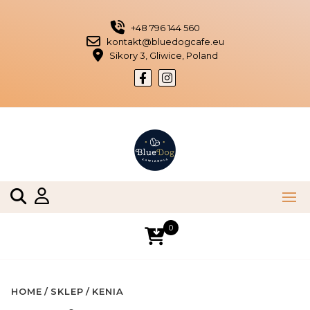
Skip
to
+48 796 144 560
content
kontakt@bluedogcafe.eu
Sikory 3, Gliwice, Poland
0
HOME
SKLEP
KENIA