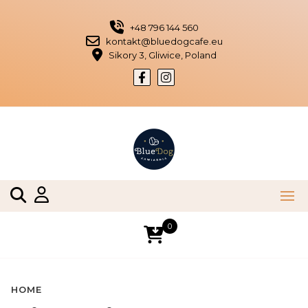
Skip
to
+48 796 144 560
content
kontakt@bluedogcafe.eu
Sikory 3, Gliwice, Poland
0
HOME