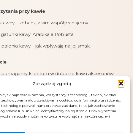
zytania przy kawie
stawcy – zobacz, z kim współpracujemy
gatunki kawy: Arabika a Robusta
 palenia kawy – jak wpływają na jej smak
cie
 pomagamy klientom w doborze kaw i akcesoriów.
Zarządzaj zgodą
jemy zamówienia online, mailowe i telefoniczne.
ć jak najlepsze wrażenia, korzystamy z technologii, takich jak pliki
jemy płatności: kartą, przelewem (PayU), pobraniem
przechowywania i/lub uzyskiwania dostępu do informacji o urządzeniu.
przy odbiorze.
 technologie pozwoli nam przetwarzać dane, takie jak zachowanie
eglądania lub unikalne identyfikatory na tej stronie. Brak wyrażenia
e – fotografia artystyczna Andrus Markus
ycofanie zgody może niekorzystnie wpłynąć na niektóre cechy i