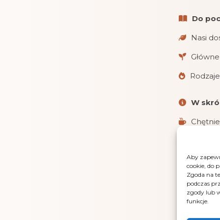
Do poc
Nasi do
Główne 
Rodzaje
W skró
Chętnie
Realizu
Aby zapewni
Obsługu
cookie, do 
i gotówką 
Zgoda na te
podczas prz
LensGaz
zgody lub w
funkcje.