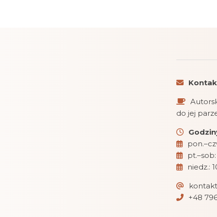
Kontak
Autorsk
do jej par
Godziny
pon.–czw
pt.–sob:
niedz.: 
kontak
+48 796