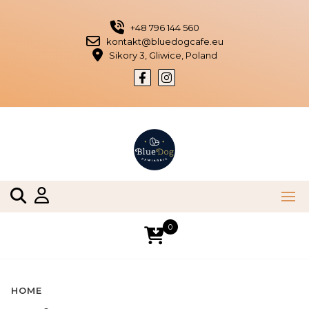
Skip
to
+48 796 144 560
content
kontakt@bluedogcafe.eu
Sikory 3, Gliwice, Poland
0
HOME