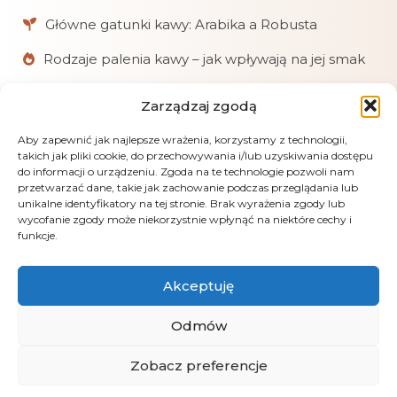
Główne gatunki kawy: Arabika a Robusta
Rodzaje palenia kawy – jak wpływają na jej smak
Zarządzaj zgodą
W skrócie
Aby zapewnić jak najlepsze wrażenia, korzystamy z technologii,
Chętnie pomagamy klientom w doborze kaw
takich jak pliki cookie, do przechowywania i/lub uzyskiwania dostępu
i akcesoriów.
do informacji o urządzeniu. Zgoda na te technologie pozwoli nam
przetwarzać dane, takie jak zachowanie podczas przeglądania lub
Realizujemy zamówienia online, mailowe
unikalne identyfikatory na tej stronie. Brak wyrażenia zgody lub
i telefoniczne.
wycofanie zgody może niekorzystnie wpłynąć na niektóre cechy i
funkcje.
Obsługujemy płatności: kartą, przelewem
(PayU), pobraniem i gotówką przy odbiorze.
Akceptuję
LensGaze – fotografia artystyczna Andrus Markus
Odmów
Zobacz preferencje