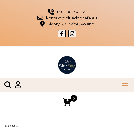
Skip
to
+48 796 144 560
content
kontakt@bluedogcafe.eu
Sikory 3, Gliwice, Poland
0
HOME