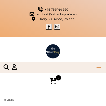
Skip
to
+48 796 144 560
content
kontakt@bluedogcafe.eu
Sikory 3, Gliwice, Poland
0
HOME