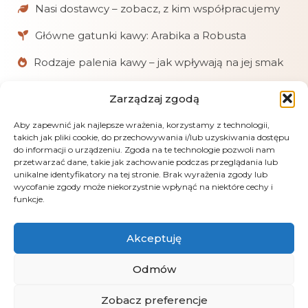
Nasi dostawcy – zobacz, z kim współpracujemy
Główne gatunki kawy: Arabika a Robusta
Rodzaje palenia kawy – jak wpływają na jej smak
Zarządzaj zgodą
W skrócie
Aby zapewnić jak najlepsze wrażenia, korzystamy z technologii,
Chętnie pomagamy klientom w doborze kaw
takich jak pliki cookie, do przechowywania i/lub uzyskiwania dostępu
i akcesoriów.
do informacji o urządzeniu. Zgoda na te technologie pozwoli nam
przetwarzać dane, takie jak zachowanie podczas przeglądania lub
Realizujemy zamówienia online, mailowe
unikalne identyfikatory na tej stronie. Brak wyrażenia zgody lub
i telefoniczne.
wycofanie zgody może niekorzystnie wpłynąć na niektóre cechy i
funkcje.
Obsługujemy płatności: kartą, przelewem
(PayU), pobraniem i gotówką przy odbiorze.
Akceptuję
LensGaze – fotografia artystyczna Andrus Markus
Odmów
Zobacz preferencje