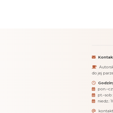
Kontak
Autorsk
do jej par
Godziny
pon.–czw
pt.–sob:
niedz.: 
kontak