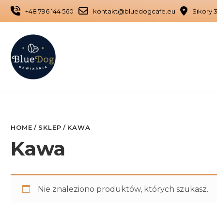
Skip
+48 796 144 560
kontakt@bluedogcafe.eu
Sikory 3
to
content
HOME
SKLEP
KAWA
Kawa
Nie znaleziono produktów, których szukasz.