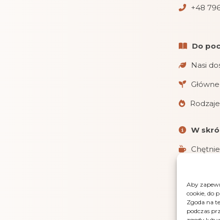
+48 796
Do poc
Nasi do
Główne 
Rodzaje
W skró
Chętnie
Realizu
Aby zapewni
Obsługu
cookie, do 
i gotówką 
Zgoda na te
podczas prz
LensGaz
zgody lub w