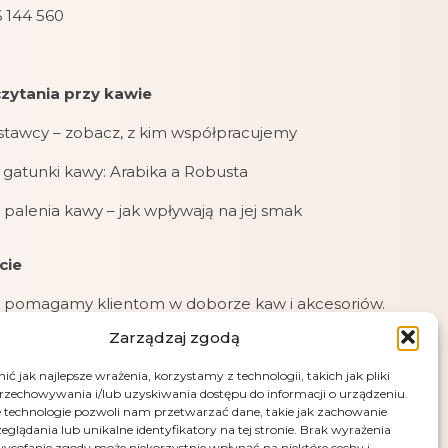
 144 560
zytania przy kawie
stawcy – zobacz, z kim współpracujemy
gatunki kawy: Arabika a Robusta
 palenia kawy – jak wpływają na jej smak
cie
 pomagamy klientom w doborze kaw i akcesoriów.
Zarządzaj zgodą
jemy zamówienia online, mailowe i telefoniczne.
ć jak najlepsze wrażenia, korzystamy z technologii, takich jak pliki
jemy płatności: kartą, przelewem (PayU), pobraniem
przechowywania i/lub uzyskiwania dostępu do informacji o urządzeniu.
przy odbiorze.
 technologie pozwoli nam przetwarzać dane, takie jak zachowanie
eglądania lub unikalne identyfikatory na tej stronie. Brak wyrażenia
e – fotografia artystyczna Andrus Markus
ycofanie zgody może niekorzystnie wpłynąć na niektóre cechy i