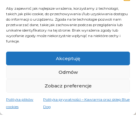
i akcesoriami do jej parzenia w domu i w podróży
Aby zapewnić jak najlepsze wrażenia, korzystamy z technologii,
takich jak pliki cookie, do przechowywania i/lub uzyskiwania dostępu
Godziny otwarcia:
do informacji o urządzeniu. Zgoda na te technologie pozwoli nam
pon.–czw: 10:00–18:00
przetwarzać dane, takie jak zachowanie podczas przeglądania lub
pt.–sob: 10:00–20:00
unikalne identyfikatory na tej stronie. Brak wyrażenia zgody lub
wycofanie zgody może niekorzystnie wpłynąć na niektóre cechy i
niedz.: 10:00–19:00
funkcje.
kontakt@bluedogcafe.eu
+48 796 144 560
Akceptuję
Odmów
Do poczytania przy kawie
Zobacz preferencje
Nasi dostawcy – zobacz, z kim współpracujemy
Polityka plików
Polityka prywatności – Kawiarnia oraz sklep Blue
Główne gatunki kawy: Arabika a Robusta
cookies
Dog
Rodzaje palenia kawy – jak wpływają na jej smak
W skrócie