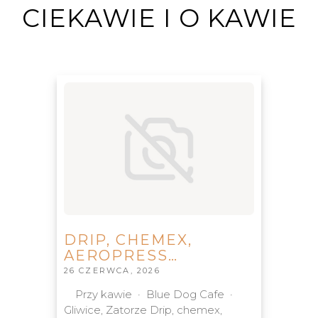
CIEKAWIE I O KAWIE
DRIP, CHEMEX,
AEROPRESS…
26 CZERWCA, 2026
Przy kawie · Blue Dog Cafe ·
Gliwice, Zatorze Drip, chemex,