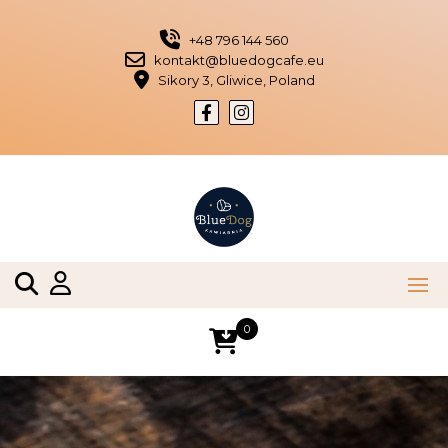
Skip
to
+48 796 144 560
content
kontakt@bluedogcafe.eu
Sikory 3, Gliwice, Poland
0