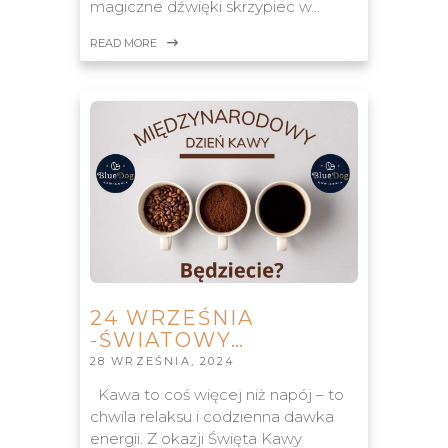
magiczne dźwięki skrzypiec w…
READ MORE
24 WRZEŚNIA
-ŚWIATOWY…
28 WRZEŚNIA, 2024
Kawa to coś więcej niż napój – to
chwila relaksu i codzienna dawka
energii. Z okazji Święta Kawy