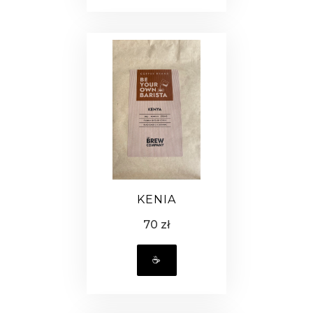
KENIA
70 zł
☕️