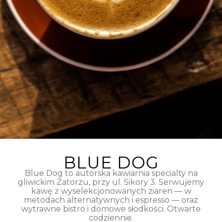
BLUE DOG
Blue Dog to autorska kawiarnia specialty na
gliwickim Zatorzu, przy ul. Sikory 3. Serwujemy
kawę z wyselekcjonowanych ziaren — w
metodach alternatywnych i espresso — oraz
wytrawne bistro i domowe słodkości. Otwarte
codziennie.