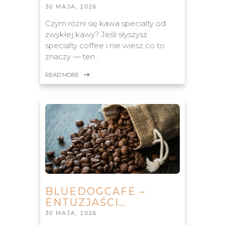
30 MAJA, 2026
Czym różni się kawa specialty od
zwykłej kawy? Jeśli słyszysz
specialty coffee i nie wiesz co to
znaczy — ten…
READ MORE
BLUEDOGCAFE –
ENTUZJAŚCI…
30 MAJA, 2026