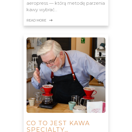
aeropress — którą metodę parzenia
kawy wybrać…
READ MORE
CO TO JEST KAWA
SPECIALTY…