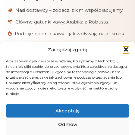
Nasi dostawcy – zobacz, z kim współpracujemy
Główne gatunki kawy: Arabika a Robusta
Rodzaje palenia kawy – jak wpływają na jej smak
Zarządzaj zgodą
W skrócie
Chętnie pomagamy klientom w doborze kaw
Aby zapewnić jak najlepsze wrażenia, korzystamy z technologii,
takich jak pliki cookie, do przechowywania i/lub uzyskiwania dostępu
i akcesoriów.
do informacji o urządzeniu. Zgoda na te technologie pozwoli nam
przetwarzać dane, takie jak zachowanie podczas przeglądania lub
Realizujemy zamówienia online, mailowe
unikalne identyfikatory na tej stronie. Brak wyrażenia zgody lub
i telefoniczne.
wycofanie zgody może niekorzystnie wpłynąć na niektóre cechy i
funkcje.
Obsługujemy płatności: kartą, przelewem
(PayU), pobraniem i gotówką przy odbiorze.
Akceptuję
LensGaze – fotografia artystyczna Andrus Markus
Odmów