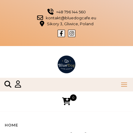
Skip
to
+48 796 144 560
content
kontakt@bluedogcafe.eu
Sikory 3, Gliwice, Poland
0
HOME