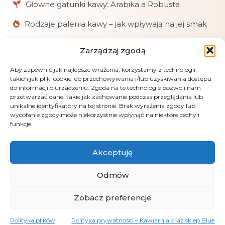
Główne gatunki kawy: Arabika a Robusta
Rodzaje palenia kawy – jak wpływają na jej smak
Zarządzaj zgodą
W skrócie
Chętnie pomagamy klientom w doborze kaw
Aby zapewnić jak najlepsze wrażenia, korzystamy z technologii,
takich jak pliki cookie, do przechowywania i/lub uzyskiwania dostępu
i akcesoriów.
do informacji o urządzeniu. Zgoda na te technologie pozwoli nam
przetwarzać dane, takie jak zachowanie podczas przeglądania lub
Realizujemy zamówienia online, mailowe
unikalne identyfikatory na tej stronie. Brak wyrażenia zgody lub
i telefoniczne.
wycofanie zgody może niekorzystnie wpłynąć na niektóre cechy i
funkcje.
Obsługujemy płatności: kartą, przelewem
(PayU), pobraniem i gotówką przy odbiorze.
Akceptuję
LensGaze – fotografia artystyczna Andrus Markus
Odmów
Zobacz preferencje
Polityka plików
Polityka prywatności – Kawiarnia oraz sklep Blue