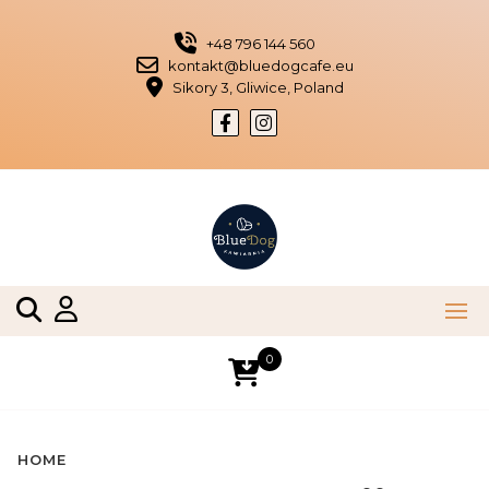
Skip
to
+48 796 144 560
content
kontakt@bluedogcafe.eu
Sikory 3, Gliwice, Poland
0
HOME