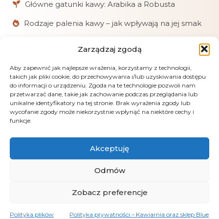
Główne gatunki kawy: Arabika a Robusta
Rodzaje palenia kawy – jak wpływają na jej smak
Zarządzaj zgodą
W skrócie
Chętnie pomagamy klientom w doborze kaw
Aby zapewnić jak najlepsze wrażenia, korzystamy z technologii,
takich jak pliki cookie, do przechowywania i/lub uzyskiwania dostępu
i akcesoriów.
do informacji o urządzeniu. Zgoda na te technologie pozwoli nam
przetwarzać dane, takie jak zachowanie podczas przeglądania lub
Realizujemy zamówienia online, mailowe
unikalne identyfikatory na tej stronie. Brak wyrażenia zgody lub
i telefoniczne.
wycofanie zgody może niekorzystnie wpłynąć na niektóre cechy i
funkcje.
Obsługujemy płatności: kartą, przelewem
(PayU), pobraniem i gotówką przy odbiorze.
Akceptuję
LensGaze – fotografia artystyczna Andrus Markus
Odmów
Zobacz preferencje
Polityka plików
Polityka prywatności – Kawiarnia oraz sklep Blue