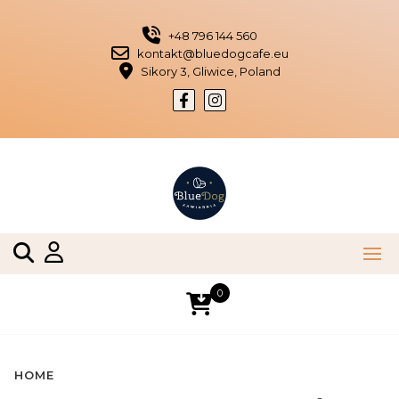
Skip
to
+48 796 144 560
content
kontakt@bluedogcafe.eu
Sikory 3, Gliwice, Poland
0
HOME