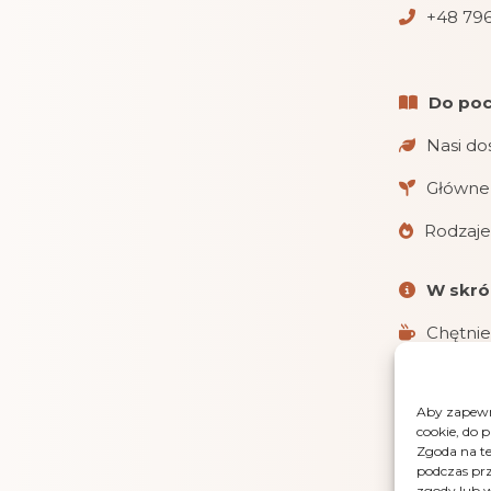
+48 796
Do poc
Nasi do
Główne 
Rodzaje
W skró
Chętnie
Realizu
Aby zapewni
Obsługu
cookie, do 
i gotówką 
Zgoda na te
podczas prz
LensGaz
zgody lub w