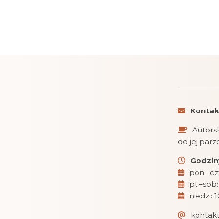
Kontak
Autorsk
do jej par
Godziny
pon.–czw
pt.–sob:
niedz.: 
kontak