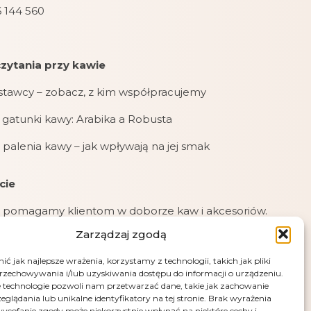
 144 560
zytania przy kawie
stawcy – zobacz, z kim współpracujemy
gatunki kawy: Arabika a Robusta
 palenia kawy – jak wpływają na jej smak
cie
 pomagamy klientom w doborze kaw i akcesoriów.
Zarządzaj zgodą
jemy zamówienia online, mailowe i telefoniczne.
ć jak najlepsze wrażenia, korzystamy z technologii, takich jak pliki
jemy płatności: kartą, przelewem (PayU), pobraniem
przechowywania i/lub uzyskiwania dostępu do informacji o urządzeniu.
przy odbiorze.
 technologie pozwoli nam przetwarzać dane, takie jak zachowanie
eglądania lub unikalne identyfikatory na tej stronie. Brak wyrażenia
e – fotografia artystyczna Andrus Markus
ycofanie zgody może niekorzystnie wpłynąć na niektóre cechy i