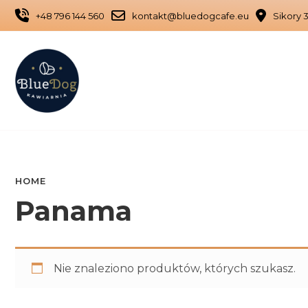
Skip
+48 796 144 560
kontakt@bluedogcafe.eu
Sikory 3
to
content
HOME
Panama
Nie znaleziono produktów, których szukasz.