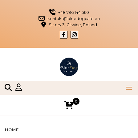
Skip
to
+48 796 144 560
content
kontakt@bluedogcafe.eu
Sikory 3, Gliwice, Poland
0
HOME