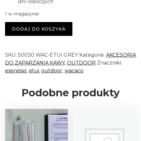
dni roboczych
1 w magazynie
i
DODAJ DO KOSZYKA
l
o
ś
SKU:
50030 WAC-ETUI GREY
Kategorie:
AKCESORIA
ć
DO ZAPARZANIA KAWY
,
OUTDOOR
Znaczniki:
P
espresso
,
etui
,
outdoor
,
wacaco
I
P
A
Podobne produkty
M
O
K
A
E
T