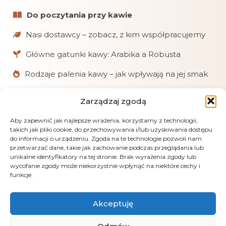
Do poczytania przy kawie
Nasi dostawcy – zobacz, z kim współpracujemy
Główne gatunki kawy: Arabika a Robusta
Rodzaje palenia kawy – jak wpływają na jej smak
Zarządzaj zgodą
W skrócie
Chętnie pomagamy klientom w doborze kaw
Aby zapewnić jak najlepsze wrażenia, korzystamy z technologii,
takich jak pliki cookie, do przechowywania i/lub uzyskiwania dostępu
i akcesoriów.
do informacji o urządzeniu. Zgoda na te technologie pozwoli nam
przetwarzać dane, takie jak zachowanie podczas przeglądania lub
Realizujemy zamówienia online, mailowe
unikalne identyfikatory na tej stronie. Brak wyrażenia zgody lub
i telefoniczne.
wycofanie zgody może niekorzystnie wpłynąć na niektóre cechy i
funkcje.
Obsługujemy płatności: kartą, przelewem
(PayU), pobraniem i gotówką przy odbiorze.
Akceptuję
LensGaze – fotografia artystyczna Andrus Markus