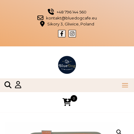
Skip
to
+48 796 144 560
content
kontakt@bluedogcafe.eu
Sikory 3, Gliwice, Poland
0