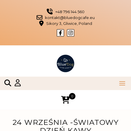
Skip
to
+48 796 144 560
content
kontakt@bluedogcafe.eu
Sikory 3, Gliwice, Poland
0
24 WRZEŚNIA -ŚWIATOWY
DZIEŃ KAWY