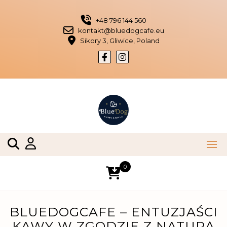
Skip
to
+48 796 144 560
content
kontakt@bluedogcafe.eu
Sikory 3, Gliwice, Poland
0
BLUEDOGCAFE – ENTUZJAŚCI
KAWY W ZGODZIE Z NATURĄ