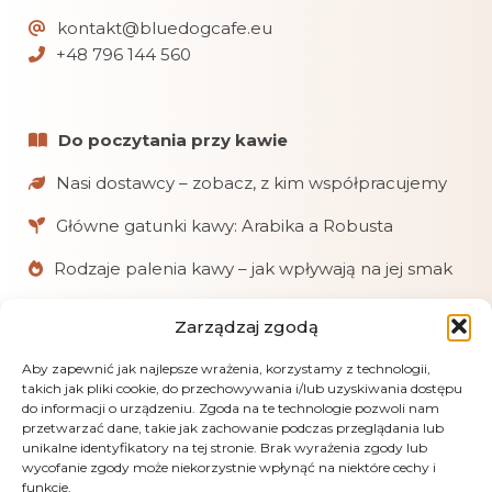
kontakt@bluedogcafe.eu
+48 796 144 560
Do poczytania przy kawie
Nasi dostawcy – zobacz, z kim współpracujemy
Główne gatunki kawy: Arabika a Robusta
Rodzaje palenia kawy – jak wpływają na jej smak
Zarządzaj zgodą
W skrócie
Chętnie pomagamy klientom w doborze kaw
Aby zapewnić jak najlepsze wrażenia, korzystamy z technologii,
takich jak pliki cookie, do przechowywania i/lub uzyskiwania dostępu
i akcesoriów.
do informacji o urządzeniu. Zgoda na te technologie pozwoli nam
przetwarzać dane, takie jak zachowanie podczas przeglądania lub
Realizujemy zamówienia online, mailowe
unikalne identyfikatory na tej stronie. Brak wyrażenia zgody lub
i telefoniczne.
wycofanie zgody może niekorzystnie wpłynąć na niektóre cechy i
funkcje.