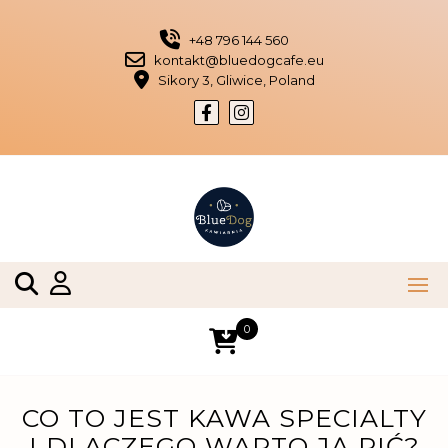
Skip
to
+48 796 144 560
content
kontakt@bluedogcafe.eu
Sikory 3, Gliwice, Poland
0
CO TO JEST KAWA SPECIALTY
I DLACZEGO WARTO JĄ PIĆ?