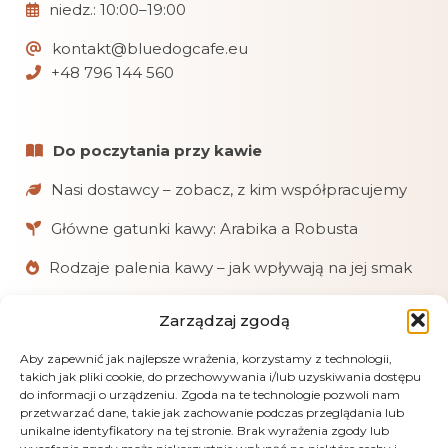
niedz.: 10:00–19:00
kontakt@bluedogcafe.eu
+48 796 144 560
Do poczytania przy kawie
Nasi dostawcy – zobacz, z kim współpracujemy
Główne gatunki kawy: Arabika a Robusta
Rodzaje palenia kawy – jak wpływają na jej smak
Zarządzaj zgodą
W skrócie
Chętnie pomagamy klientom w doborze kaw
Aby zapewnić jak najlepsze wrażenia, korzystamy z technologii,
takich jak pliki cookie, do przechowywania i/lub uzyskiwania dostępu
i akcesoriów.
do informacji o urządzeniu. Zgoda na te technologie pozwoli nam
przetwarzać dane, takie jak zachowanie podczas przeglądania lub
Realizujemy zamówienia online, mailowe
unikalne identyfikatory na tej stronie. Brak wyrażenia zgody lub
i telefoniczne.