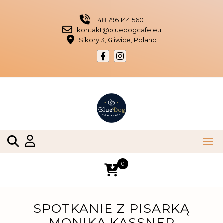
Skip
to
+48 796 144 560
content
kontakt@bluedogcafe.eu
Sikory 3, Gliwice, Poland
0
SPOTKANIE Z PISARKĄ
MONIKĄ KASSNER