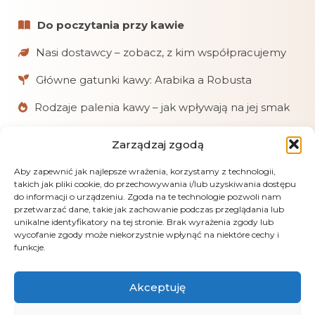
Do poczytania przy kawie
Nasi dostawcy – zobacz, z kim współpracujemy
Główne gatunki kawy: Arabika a Robusta
Rodzaje palenia kawy – jak wpływają na jej smak
Zarządzaj zgodą
W skrócie
Aby zapewnić jak najlepsze wrażenia, korzystamy z technologii,
Chętnie pomagamy klientom w doborze kaw
takich jak pliki cookie, do przechowywania i/lub uzyskiwania dostępu
i akcesoriów.
do informacji o urządzeniu. Zgoda na te technologie pozwoli nam
przetwarzać dane, takie jak zachowanie podczas przeglądania lub
Realizujemy zamówienia online, mailowe
unikalne identyfikatory na tej stronie. Brak wyrażenia zgody lub
i telefoniczne.
wycofanie zgody może niekorzystnie wpłynąć na niektóre cechy i
funkcje.
Obsługujemy płatności: kartą, przelewem
(PayU), pobraniem i gotówką przy odbiorze.
Akceptuję
LensGaze – fotografia artystyczna Andrus Markus