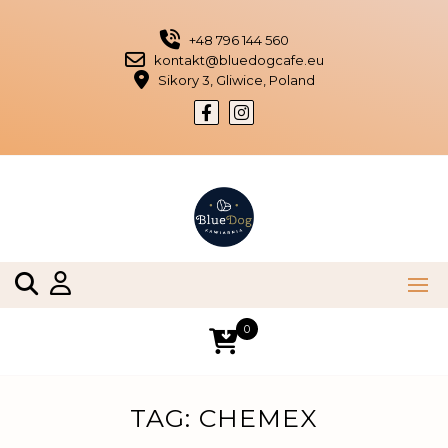
Skip
to
+48 796 144 560
content
kontakt@bluedogcafe.eu
Sikory 3, Gliwice, Poland
0
TAG:
CHEMEX