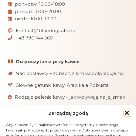
pon.–czw: 10:00–18:00
pt.–sob: 10:00–20:00
niedz.: 10:00–19:00
kontakt@bluedogcafe.eu
+48 796 144 560
Do poczytania przy kawie
Nasi dostawcy – zobacz, z kim współpracujemy
Główne gatunki kawy: Arabika a Robusta
Rodzaje palenia kawy – jak wpływają na jej smak
Zarządzaj zgodą
W skrócie
Aby zapewnić jak najlepsze wrażenia, korzystamy z technologii,
Chętnie pomagamy klientom w doborze kaw
takich jak pliki cookie, do przechowywania i/lub uzyskiwania dostępu
i akcesoriów.
do informacji o urządzeniu. Zgoda na te technologie pozwoli nam