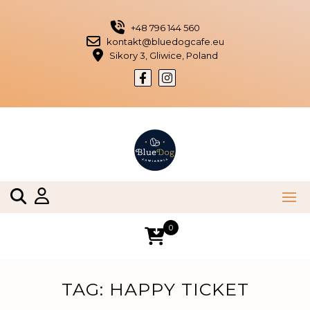
Skip
to
+48 796 144 560
content
kontakt@bluedogcafe.eu
Sikory 3, Gliwice, Poland
0
TAG:
HAPPY TICKET