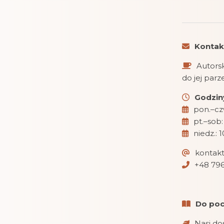
Kontak
Autorsk
do jej par
Godziny
pon.–czw
pt.–sob:
niedz.: 
kontak
+48 796
Do poc
Nasi do