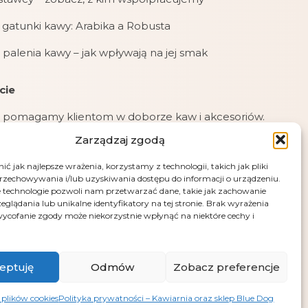
gatunki kawy: Arabika a Robusta
 palenia kawy – jak wpływają na jej smak
cie
 pomagamy klientom w doborze kaw i akcesoriów.
Zarządzaj zgodą
jemy zamówienia online, mailowe i telefoniczne.
ć jak najlepsze wrażenia, korzystamy z technologii, takich jak pliki
jemy płatności: kartą, przelewem (PayU), pobraniem
przechowywania i/lub uzyskiwania dostępu do informacji o urządzeniu.
przy odbiorze.
 technologie pozwoli nam przetwarzać dane, takie jak zachowanie
eglądania lub unikalne identyfikatory na tej stronie. Brak wyrażenia
e – fotografia artystyczna Andrus Markus
ycofanie zgody może niekorzystnie wpłynąć na niektóre cechy i
eptuję
Odmów
Zobacz preferencje
 plików cookies
Polityka prywatności – Kawiarnia oraz sklep Blue Dog