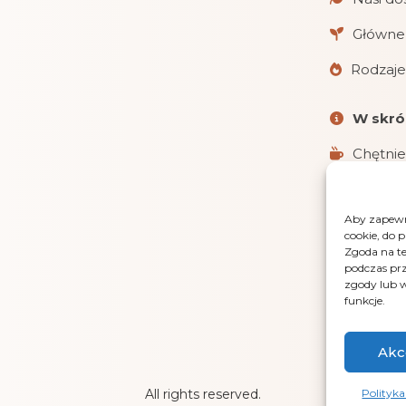
Główne 
Rodzaje
W skró
Chętnie
Realizu
Aby zapewni
Obsługu
cookie, do 
i gotówką 
Zgoda na te
podczas prz
LensGaz
zgody lub w
funkcje.
Akc
Polityka
All rights reserved.