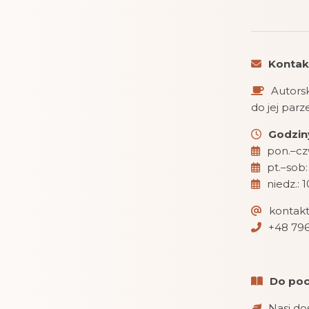
Kontak
Autorsk
do jej par
Godziny
pon.–czw
pt.–sob:
niedz.: 
kontak
+48 796
Do poc
Nasi do