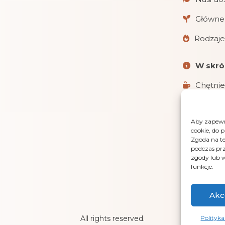
Główne 
Rodzaje
W skró
Chętnie
Realizu
Aby zapewni
Obsługu
cookie, do 
i gotówką 
Zgoda na te
podczas prz
LensGaz
zgody lub w
funkcje.
Akc
Polityka
All rights reserved.