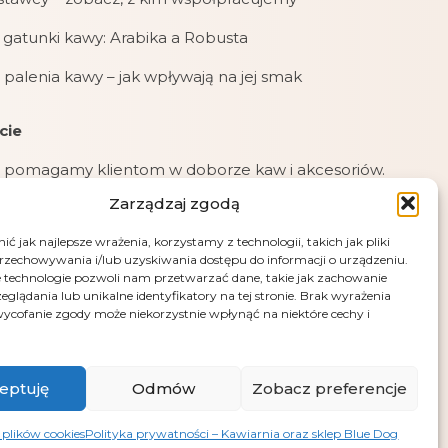
gatunki kawy: Arabika a Robusta
 palenia kawy – jak wpływają na jej smak
cie
 pomagamy klientom w doborze kaw i akcesoriów.
Zarządzaj zgodą
jemy zamówienia online, mailowe i telefoniczne.
ć jak najlepsze wrażenia, korzystamy z technologii, takich jak pliki
jemy płatności: kartą, przelewem (PayU), pobraniem
przechowywania i/lub uzyskiwania dostępu do informacji o urządzeniu.
przy odbiorze.
 technologie pozwoli nam przetwarzać dane, takie jak zachowanie
eglądania lub unikalne identyfikatory na tej stronie. Brak wyrażenia
e – fotografia artystyczna Andrus Markus
ycofanie zgody może niekorzystnie wpłynąć na niektóre cechy i
eptuję
Odmów
Zobacz preferencje
 plików cookies
Polityka prywatności – Kawiarnia oraz sklep Blue Dog