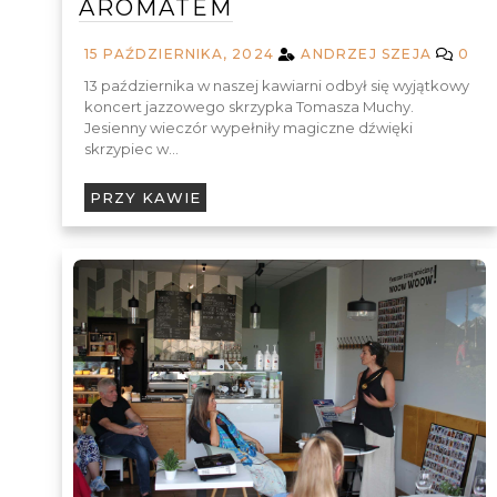
AROMATEM
15 PAŹDZIERNIKA, 2024
ANDRZEJ SZEJA
0
13 października w naszej kawiarni odbył się wyjątkowy
koncert jazzowego skrzypka Tomasza Muchy.
Jesienny wieczór wypełniły magiczne dźwięki
skrzypiec w…
PRZY KAWIE