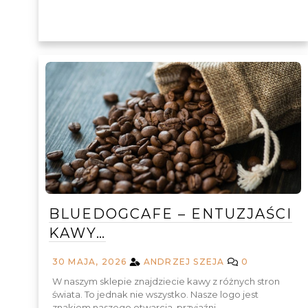
BLUEDOGCAFE – ENTUZJAŚCI
KAWY…
30 MAJA, 2026
ANDRZEJ SZEJA
0
W naszym sklepie znajdziecie kawy z różnych stron
świata. To jednak nie wszystko. Nasze logo jest
znakiem naszego otwarcia, przyjaźni…