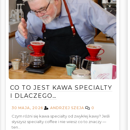
CO TO JEST KAWA SPECIALTY
I DLACZEGO…
30 MAJA, 2026
ANDRZEJ SZEJA
0
Czym różni się kawa specialty od zwykłej kawy? Jeśli
słyszysz specialty coffee i nie wiesz co to znaczy —
ten…