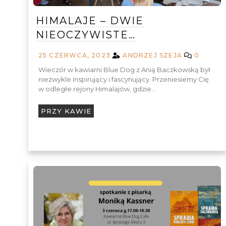
HIMALAJE – DWIE
NIEOCZYWISTE…
25 CZERWCA, 2023
ANDRZEJ SZEJA
0
Wieczór w kawiarni Blue Dog z Anią Baczkowską był
niezwykle inspirujący i fascynujący. Przeniesiemy Cię
w odległe rejony Himalajów, gdzie…
PRZY KAWIE