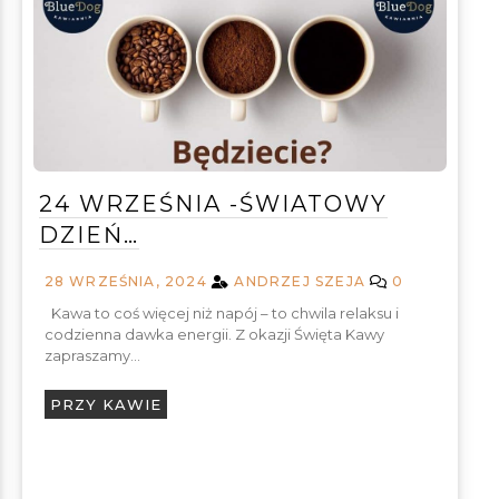
24 WRZEŚNIA -ŚWIATOWY
DZIEŃ…
28 WRZEŚNIA, 2024
ANDRZEJ SZEJA
0
Kawa to coś więcej niż napój – to chwila relaksu i
codzienna dawka energii. Z okazji Święta Kawy
zapraszamy…
PRZY KAWIE